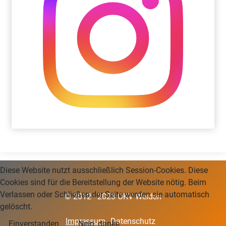
Diese Website nutzt ausschließlich Session-Cookies. Diese
Cookies sind für die Bereitstellung der Website nötig. Beim
Verlassen oder Schließen der Seite werden sie automatisch
© 2012 - 2023 OKV Weiden
gelöscht.
Impressum
Datenschutz
Einverstanden
Nein, danke