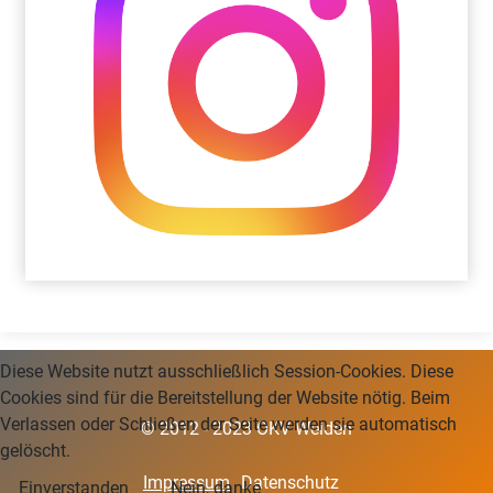
Diese Website nutzt ausschließlich Session-Cookies. Diese
Cookies sind für die Bereitstellung der Website nötig. Beim
Verlassen oder Schließen der Seite werden sie automatisch
© 2012 - 2023 OKV Weiden
gelöscht.
Impressum
Datenschutz
Einverstanden
Nein, danke